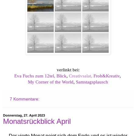
verlinkt bei:
Eva Fuchs zum 12tel, Blick
,
Creativsalat,
Froh&Kreativ
,
My Corner of the World
,
Samstagsplausch
7 Kommentare:
Donnerstag, 27. April 2023
Monatsrückblick April
Der vierte Monat neigt sich dem Ende und es ist wieder